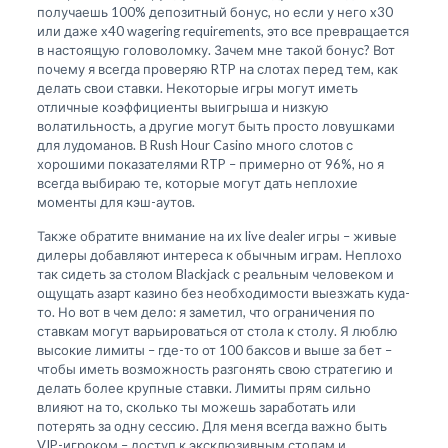
получаешь 100% депозитный бонус, но если у него x30
или даже x40 wagering requirements, это все превращается
в настоящую головоломку. Зачем мне такой бонус? Вот
почему я всегда проверяю RTP на слотах перед тем, как
делать свои ставки. Некоторые игры могут иметь
отличные коэффициенты выигрыша и низкую
волатильность, а другие могут быть просто ловушками
для лудоманов. В Rush Hour Casino много слотов с
хорошими показателями RTP – примерно от 96%, но я
всегда выбираю те, которые могут дать неплохие
моменты для кэш-аутов.
Также обратите внимание на их live dealer игры – живые
дилеры добавляют интереса к обычным играм. Неплохо
так сидеть за столом Blackjack с реальным человеком и
ощущать азарт казино без необходимости выезжать куда-
то. Но вот в чем дело: я заметил, что ограничения по
ставкам могут варьироваться от стола к столу. Я люблю
высокие лимиты – где-то от 100 баксов и выше за бет –
чтобы иметь возможность разгонять свою стратегию и
делать более крупные ставки. Лимиты прям сильно
влияют на то, сколько ты можешь заработать или
потерять за одну сессию. Для меня всегда важно быть
VIP-игроком – доступ к эксклюзивным столам и