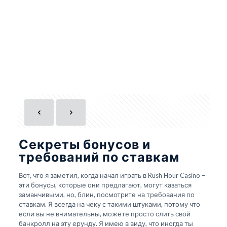
Rush Hour Casino
Секреты бонусов и
требований по ставкам
Вот, что я заметил, когда начал играть в Rush Hour Casino –
эти бонусы, которые они предлагают, могут казаться
заманчивыми, но, блин, посмотрите на требования по
ставкам. Я всегда на чеку с такими штуками, потому что
если вы не внимательны, можете просто слить свой
банкролл на эту ерунду. Я имею в виду, что иногда ты