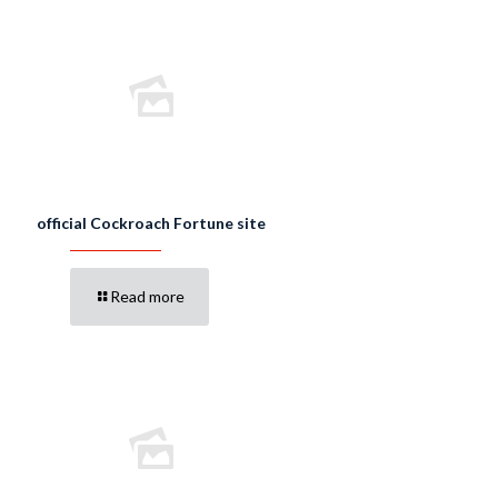
official Cockroach Fortune site
Read more